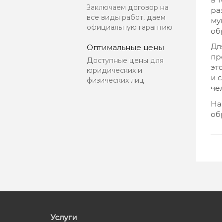
Заключаем договор на
ра
все виды работ, даем
му
официальную гарантию
об
Дл
Оптимальные цены
пр
Доступные цены для
эт
юридических и
и 
физических лиц
че
На
об
Услуги