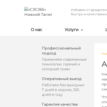
Перейти
к
Избавим от вредител
основному
быстро и качественно
содержанию
О нас
Услуги
Профессиональный
Вы
подход
Гла
зд
Применяем современные
А
технологии, горячий и
холодный туман
Ни
Оперативный выезд
на
пр
Работаем без выходных:
см
7 дней в неделю, 365
дней в году
Чт
от
Гарантия качества
в 