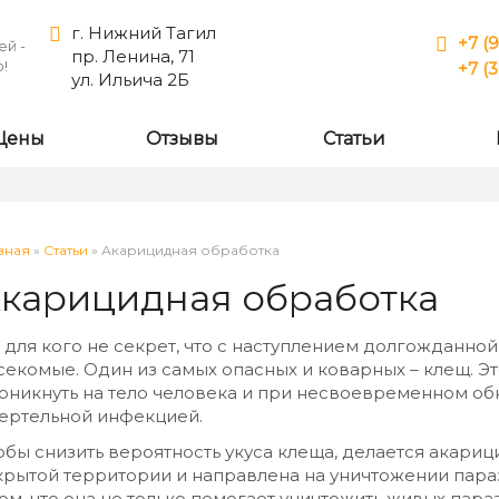
г. Нижний Тагил
+7 (9
ей -
пр. Ленина, 71
!
+7 (
ул. Ильича 2Б
Цены
Отзывы
Статьи
вная
»
Статьи
»
Акарицидная обработка
есь
карицидная обработка
 для кого не секрет, что с наступлением долгожданно
секомые. Один из самых опасных и коварных – клещ. Э
оникнуть на тело человека и при несвоевременном об
ертельной инфекцией.
обы снизить вероятность укуса клеща, делается акариц
крытой территории и направлена на уничтожении пара
том, что она не только помогает уничтожить живых пара